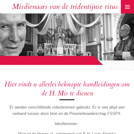
Misdienaars van de tridentijnse ritus
Ga
direct
naar
de
hoofdinhoud
Hier vindt u allerlei beknopte handleidingen om
de H. Mis te dienen
Er werden verschillende videobronnen gebruikt. Er is niet altijd een
verband tussen deze bron en de Priesterbroederschap FSSPX.
tekstbronnen :
Manuel de liturgie et cérémonial van E.H. Louis Stercky