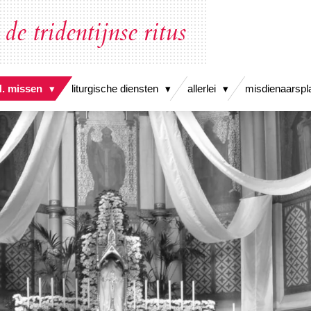
de tridentijnse ritus
H. missen
liturgische diensten
allerlei
misdienaarspl