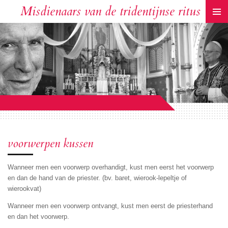
Misdienaars van de tridentijnse ritus
Ga
direct
naar
de
hoofdinhoud
voorwerpen kussen
Wanneer men een voorwerp overhandigt, kust men eerst het voorwerp
en dan de hand van de priester. (bv. baret, wierook-lepeltje of
wierookvat)
Wanneer men een voorwerp ontvangt, kust men eerst de priesterhand
en dan het voorwerp.