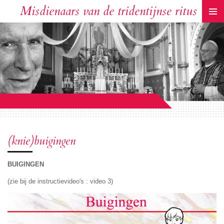
Misdienaars van de tridentijnse ritus
Ga
direct
naar
de
hoofdinhoud
(knie)buigingen
BUIGINGEN
(zie bij de instructievideo's : video 3)